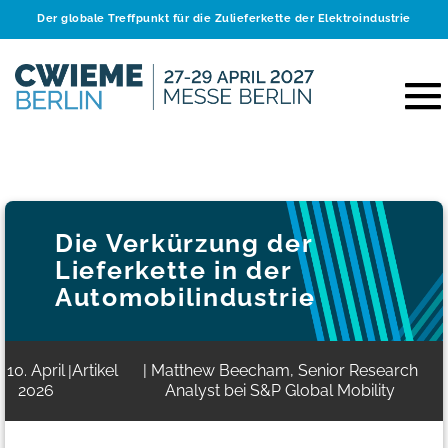
Der globale Treffpunkt für die Zulieferkette der Elektroindustrie
Die Verkürzung der
Lieferkette in der
Automobilindustrie
10. April
Artikel
| Matthew Beecham, Senior Research
|
2026
Analyst bei S&P Global Mobility