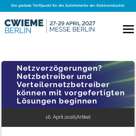
Der globale Treffpunkt für die Zulieferkette der Elektroindustrie
Netzverzögerungen?
Netzbetreiber und
Verteilernetzbetreiber
können mit vorgefertigten
Lösungen beginnen
16. April 2026
Artikel
|