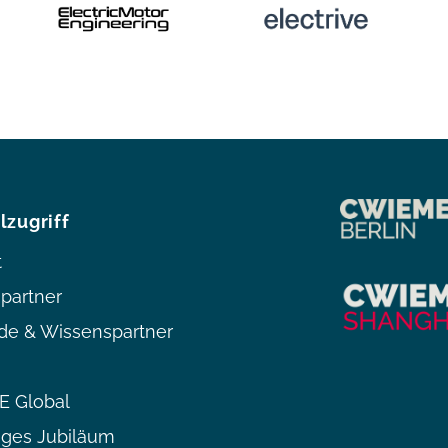
lzugriff
t
partner
de & Wissenspartner
 Global
iges Jubiläum