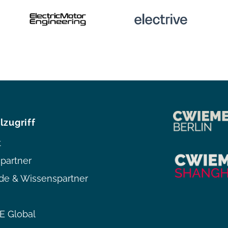
lzugriff
t
partner
de & Wissenspartner
 Global