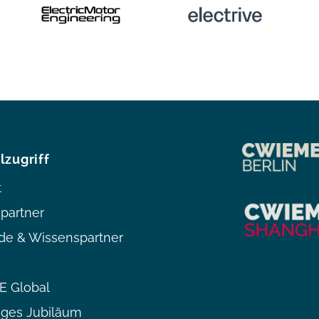
lzugriff
t
partner
de & Wissenspartner
 Global
iges Jubiläum