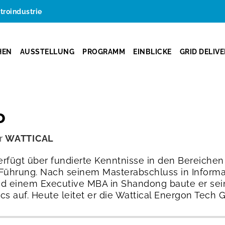
ktroindustrie
HEN
AUSSTELLUNG
PROGRAMM
EINBLICKE
GRID DELIV
o
r
WATTICAL
rfügt über fundierte Kenntnisse in den Bereichen
 Führung. Nach seinem Masterabschluss in Inform
d einem Executive MBA in Shandong baute er sein
cs auf. Heute leitet er die Wattical Energon Tech 