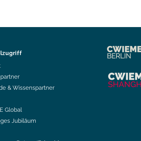
lzugriff
t
partner
de & Wissenspartner
 Global
iges Jubiläum