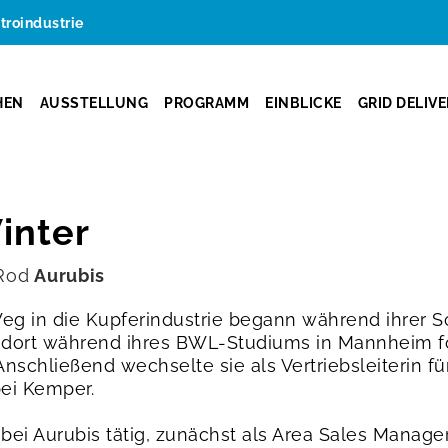
ktroindustrie
HEN
AUSSTELLUNG
PROGRAMM
EINBLICKE
GRID DELIV
inter
 Rod
Aurubis
eg in die Kupferindustrie begann während ihrer 
h dort während ihres BWL-Studiums in Mannheim fo
nschließend wechselte sie als Vertriebsleiterin f
ei Kemper.
e bei Aurubis tätig, zunächst als Area Sales Manage