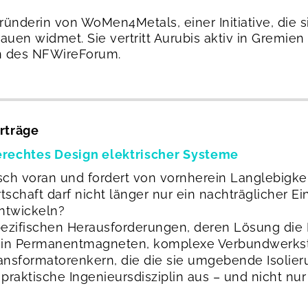
gründerin von WoMen4Metals, einer Initiative, di
auen widmet. Sie vertritt Aurubis aktiv in Gremien
in des NFWireForum.
rträge
erechtes Design elektrischer Systeme
sch voran und fordert von vornherein Langlebigkei
rtschaft darf nicht länger nur ein nachträglicher 
ntwickeln?
ie spezifischen Herausforderungen, deren Lösung di
n in Permanentmagneten, komplexe Verbundwerksto
nsformatorenkern, die die sie umgebende Isolier
 praktische Ingenieursdisziplin aus – und nicht nur