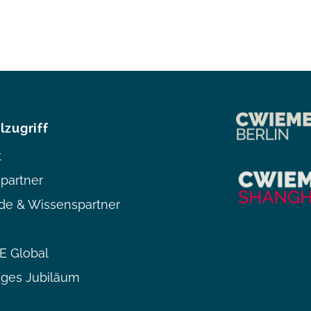
lzugriff
t
partner
de & Wissenspartner
 Global
iges Jubiläum