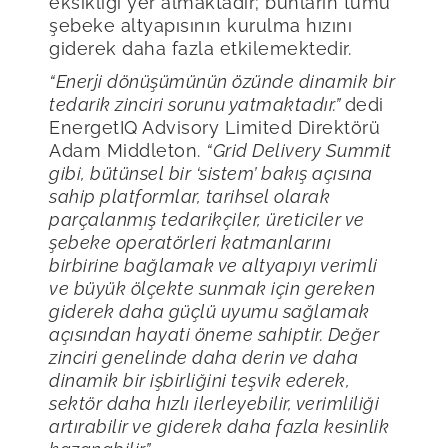
eksikliği yer almaktadır; bunların tümü
şebeke altyapısının kurulma hızını
giderek daha fazla etkilemektedir.
“Enerji dönüşümünün özünde dinamik bir
tedarik zinciri sorunu yatmaktadır.”
dedi
EnergetIQ Advisory Limited Direktörü
Adam Middleton.
“Grid Delivery Summit
gibi, bütünsel bir ‘sistem’ bakış açısına
sahip platformlar, tarihsel olarak
parçalanmış tedarikçiler, üreticiler ve
şebeke operatörleri katmanlarını
birbirine bağlamak ve altyapıyı verimli
ve büyük ölçekte sunmak için gereken
giderek daha güçlü uyumu sağlamak
açısından hayati öneme sahiptir. Değer
zinciri genelinde daha derin ve daha
dinamik bir işbirliğini teşvik ederek,
sektör daha hızlı ilerleyebilir, verimliliği
artırabilir ve giderek daha fazla kesinlik