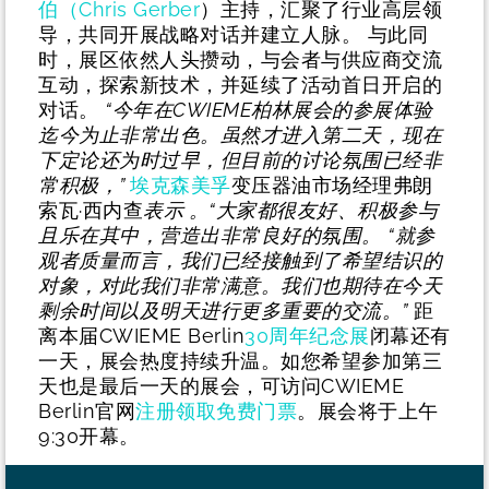
伯（Chris Gerber
）主持，汇聚了行业高层领
导，共同开展战略对话并建立人脉。
与此同
时，展区依然人头攒动，与会者与供应商交流
互动，探索新技术，并延续了活动首日开启的
对话。
“今年在CWIEME柏林展会的参展体验
迄今为止非常出色。虽然才进入第二天，现在
下定论还为时过早，但目前的讨论氛围已经非
常积极，”
埃克森美孚
变压器油市场经理弗朗
索瓦·西内查
表示
。“大家都很友好、积极参与
且乐在其中，营造出非常良好的氛围。
“就参
观者质量而言，我们已经接触到了希望结识的
对象，对此我们非常满意。我们也期待在今天
剩余时间以及明天进行更多重要的交流。”
距
离本届CWIEME Berlin
30周年纪念展
闭幕还有
一天，展会热度持续升温。如您希望参加第三
天也是最后一天的展会，可访问CWIEME
Berlin官网
注册领取免费门票
。展会将于上午
9:30开幕。