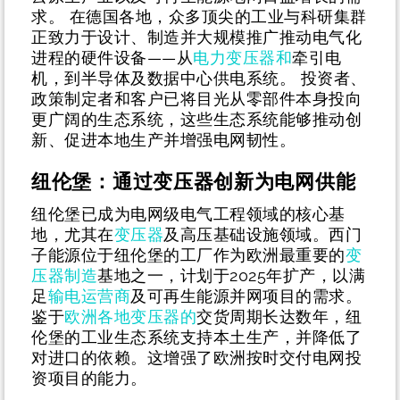
求。 在德国各地，众多顶尖的工业与科研集群
正致力于设计、制造并大规模推广推动电气化
进程的硬件设备——从
电力变压器和
牵引电
机，到半导体及数据中心供电系统。
投资者、
政策制定者和客户已将目光从零部件本身投向
更广阔的生态系统，这些生态系统能够推动创
新、促进本地生产并增强电网韧性。
纽伦堡：通过变压器创新为电网供能
纽伦堡已成为电网级电气工程领域的核心基
地，尤其在
变压器
及高压基础设施领域。西门
子能源位于纽伦堡的工厂作为欧洲最重要的
变
压器制造
基地之一，计划于2025年扩产，以满
足
输电运营商
及可再生能源并网项目的需求。
鉴于
欧洲各地变压器的
交货周期长达数年，纽
伦堡的工业生态系统支持本土生产，并降低了
对进口的依赖。这增强了欧洲按时交付电网投
资项目的能力。