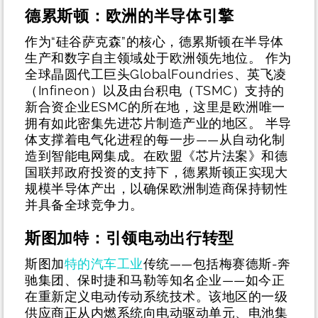
德累斯顿：欧洲的半导体引擎
作为“硅谷萨克森”的核心，德累斯顿在半导体
生产和数字自主领域处于欧洲领先地位。 作为
全球晶圆代工巨头GlobalFoundries、英飞凌
（Infineon）以及由台积电（TSMC）支持的
新合资企业ESMC的所在地，这里是欧洲唯一
拥有如此密集先进芯片制造产业的地区。
半导
体支撑着电气化进程的每一步——从自动化制
造到智能电网集成。在欧盟《芯片法案》和德
国联邦政府投资的支持下，德累斯顿正实现大
规模半导体产出，以确保欧洲制造商保持韧性
并具备全球竞争力。
斯图加特：引领电动出行转型
斯图加
特的汽车工业
传统——包括梅赛德斯-奔
驰集团、保时捷和马勒等知名企业——如今正
在重新定义电动传动系统技术。该地区的一级
供应商正从内燃系统向电动驱动单元、电池集