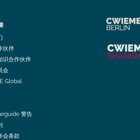
接
们
作伙伴
知识合作伙伴
员会
 Global
irguide 警告
则
参会条款