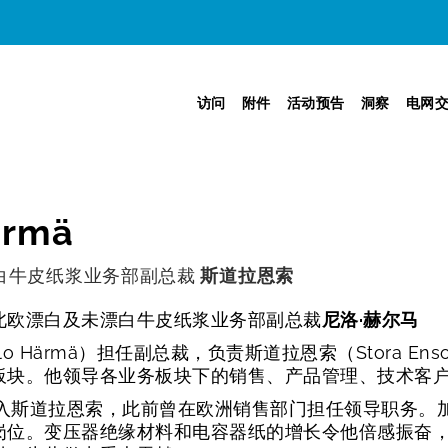
访问
附件
活动预告
洞察
电网
ärmä
白牛皮纸浆业务部副总裁
斯道拉恩索
北欧漂白及未漂白牛皮纸浆业务部副总裁
尼洛·赫尔马
ilo Härmä）担任副总裁，负责斯道拉恩索（Stora
板块。他领导各业务板块下的销售、产品管理、技术客
起加入斯道拉恩索，此前曾在欧洲销售部门担任领导职务
岗位。变压器绝缘材料和电容器纸的增长令他倍感振奋