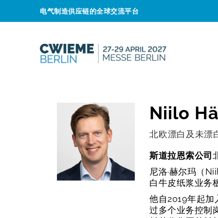
电气制造供应链的全球交流平台
Niilo H
北欧漂白及未漂
斯道拉恩索公司
尼洛·赫尔玛（Ni
白牛皮纸浆业务
他自2019年
过多个业务控制