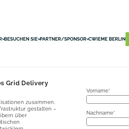
R
BESUCHEN SIE
PARTNER/SPONSOR
CWIEME BERLIN
s Grid Delivery
Vorname
*
anisationen zusammen,
rastruktur gestalten –
Nachname
*
ibern über
itischen
wicklern.