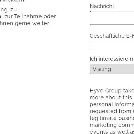
Nachricht
ung, zu
n, zur Teilnahme oder
hnen gerne weiter.
Geschäftliche E-
Ich interessiere m
Hyve Group take
more about this
personal informa
requested from u
legitimate busin
marketing commu
events as well a