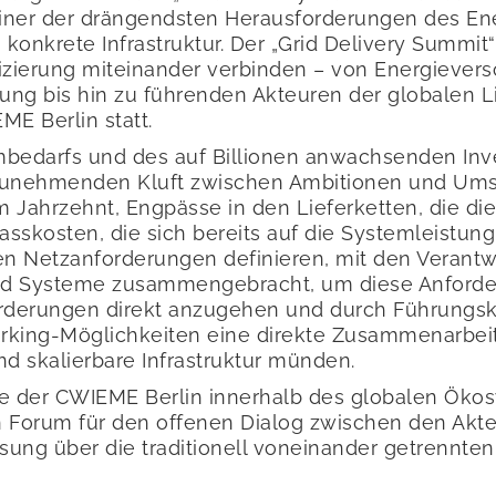
t einer der drängendsten Herausforderungen des Ene
konkrete Infrastruktur. Der „Grid Delivery Summit
izierung miteinander verbinden – von Energiever
ng bis hin zu führenden Akteuren der globalen Li
EME Berlin statt.
bedarfs und des auf Billionen anwachsenden Inve
r zunehmenden Kluft zwischen Ambitionen und Umse
m Jahrzehnt, Engpässe in den Lieferketten, die die
sskosten, die sich bereits auf die Systemleistun
en Netzanforderungen definieren, mit den Verantwo
d Systeme zusammengebracht, um diese Anforderun
rderungen direkt anzugehen und durch Führungskräf
rking-Möglichkeiten eine direkte Zusammenarbeit 
und skalierbare Infrastruktur münden.
le der CWIEME Berlin innerhalb des globalen Öko
 ein Forum für den offenen Dialog zwischen den Akt
ösung über die traditionell voneinander getrennt