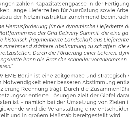
ngen zählen Kapazitätsengpässe in der Fertigung
rkeit, lange Lieferzeiten für Ausrüstung sowie Arb
sbau der Netzinfrastruktur zunehmend beeinträch
ine Herausforderung für die dynamische Lieferkette d
Plattformen wie der Grid Delivery Summit, die eine ga
ie historisch fragmentierte Landschaft aus Lieferant
e zunehmend stärkere Abstimmung zu schaffen, die erf
reitzustellen. Durch die Förderung einer tieferen,
ngskette kann die Branche schneller vorankommen, 
eren.“
WIEME Berlin ist eine zeitgemäße und strategisch
en Notwendigkeit einer besseren Abstimmung ent
fizierung Rechnung trägt. Durch die Zusammenführ
etzungsorientierte Lösungen zielt der Gipfel darau
ten ist – nämlich bei der Umsetzung von Zielen in
wende wird die Veranstaltung eine entscheidend
tellt und in großem Maßstab bereitgestellt wird.