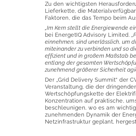
Zu den wichtigsten Herausforderu
Lieferkette, die Materialverfügba
Faktoren, die das Tempo beim Au
„Im Kern stellt die Energiewende e
bei EnergetIQ Advisory Limited.
„
einnehmen, sind unerlässlich, um d
miteinander zu verbinden und so di
effizient und in großem Maßstab be
entlang der gesamten Wertschöpfu
zunehmend größerer Sicherheit agi
Der „Grid Delivery Summit“ der C
Veranstaltung, die der dringend
Wertschöpfungskette der Elektri
Konzentration auf praktische, ums
beschleunigen, wo es am wichtigs
zunehmenden Dynamik der Energie
Netzinfrastruktur geplant, herges