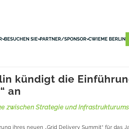
R
BESUCHEN SIE
PARTNER/SPONSOR
CWIEME BERLIN
in kündigt die Einführun
“ an
ke zwischen Strategie und Infrastrukturum
rung ihres neuen „Grid Delivery Summit“ für das J