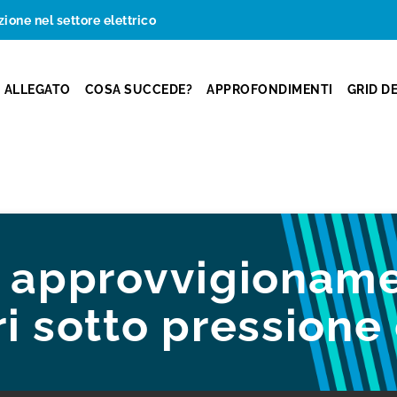
zione nel settore elettrico
ALLEGATO
COSA SUCCEDE?
APPROFONDIMENTI
GRID D
i approvvigioname
i sotto pressione