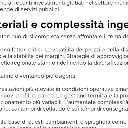
me ai recenti investimenti globali nel settore manif
ende di servizi pubblici.
teriali e complessità ing
ori può dirsi completa senza affrontare il tema dei
ono fattori critici. La volatilità dei prezzi e della d
 e la stabilità dei margini. Strategie di approvvig
ello regionale stanno ridefinendo la diversificazion
tanno diventando più esigenti.
prestazioni più elevate in condizioni operative din
nuovi profili di carico. La gestione termica e la p
nzionamento più variabili. L'aumentata complessit
one, sui tempi di collaudo e sui tempi di consegna
alla base di questi cambiamenti e spiegherà come pr