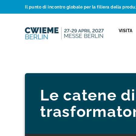
Il punto di incontro globale per la filiera della produ
VISITA
Le catene d
trasformator