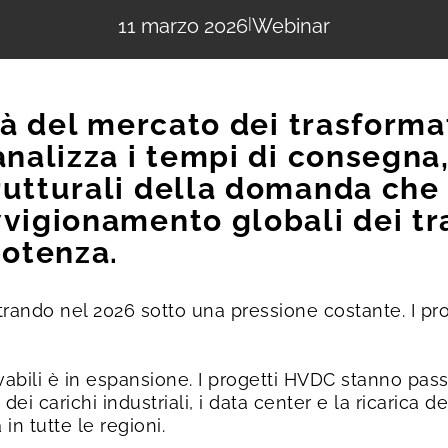
11 marzo 2026
|
Webinar
ità del mercato dei trasforma
nalizza i tempi di consegna, 
rutturali della domanda ch
vvigionamento globali dei tr
potenza.
ntrando nel 2026 sotto una pressione costante. I pr
vabili è in espansione. I progetti HVDC stanno pas
dei carichi industriali, i data center e la ricarica de
in tutte le regioni.