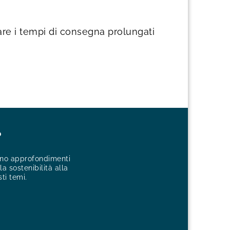
are i tempi di consegna prolungati
?
cono approfondimenti
a sostenibilità alla
sti temi.