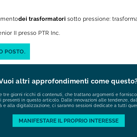
namento
dei trasformatori
sotto pressione: trasform
nior II presso PTR Inc.
UO POSTO.
Vuoi altri approfondimenti come questo
 tre giorni ricchi di contenuti, che trattano argomenti e fornis
 presenti in questo articolo. Dalle innovazioni alle tendenze, dall
à e alla digitalizzazione, ci saranno sessioni dedicate a tutti que
MANIFESTARE IL PROPRIO INTERESSE