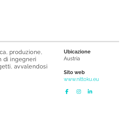
ica, produzione,
Ubicazione
Austria
m di ingegneri
getti, avvalendosi
Sito web
www.nittoku.eu