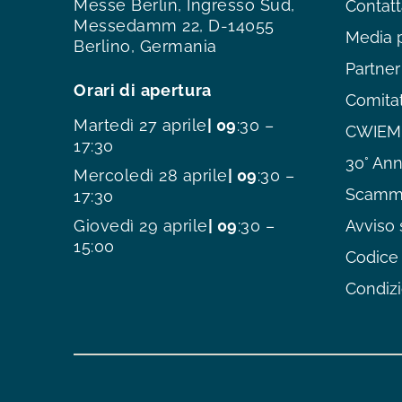
Messe Berlin, Ingresso Sud,
Contatt
Messedamm 22, D-14055
Media 
Berlino, Germania
Partner
Orari di apertura
Comitat
Martedì 27 aprile
| 09
:30 –
CWIEME
17:30
30° Ann
Mercoledì 28 aprile
| 09
:30 –
Scamme
17:30
Giovedì 29 aprile
| 09
:30 –
Avviso 
15:00
Codice 
Condizi