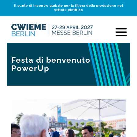
Il punto di incontro globale per la filiera della produzione nel
settore elettrico
Festa di benvenuto
PowerUp