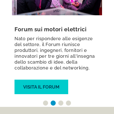
 elettrici
Aree espositive
e alle esigenze
Dai padiglioni internazion
m riunisce
innovazioni all'avanguard
i, fornitori e
spazi espositivi mettono 
iorni all'insegna
meglio che il settore ha 
ee, della
l networking.
SCOPRILI
M