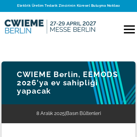
Elektrik Üretim Tedarik Zincirinin Küresel Buluşma Noktası
CWIEME Berlin, EEMODS
2026'ya ev sahipliği
yapacak
8 Aralık 2025
Basın Bültenleri
|