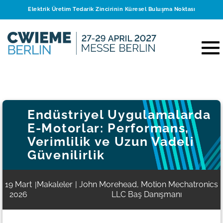
Elektrik Üretim Tedarik Zincirinin Küresel Buluşma Noktası
Endüstriyel Uygulamalarda
E-Motorlar: Performans,
Verimlilik ve Uzun Vadeli
Güvenilirlik
19 Mart
Makaleler
| John Morehead, Motion Mechatronics
|
2026
LLC Baş Danışmanı