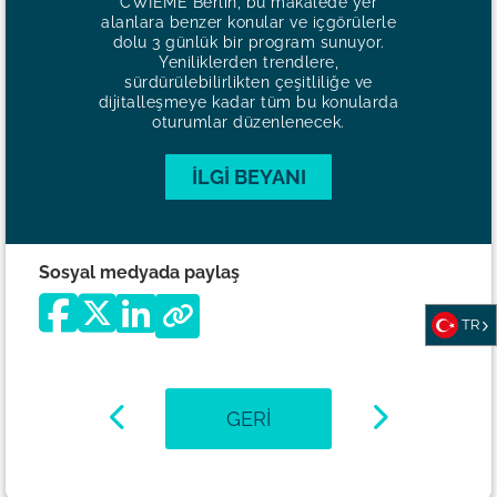
CWIEME Berlin, bu makalede yer
alanlara benzer konular ve içgörülerle
dolu 3 günlük bir program sunuyor.
Yeniliklerden trendlere,
sürdürülebilirlikten çeşitliliğe ve
dijitalleşmeye kadar tüm bu konularda
oturumlar düzenlenecek.
İLGI BEYANI
Sosyal medyada paylaş
TR
GERI