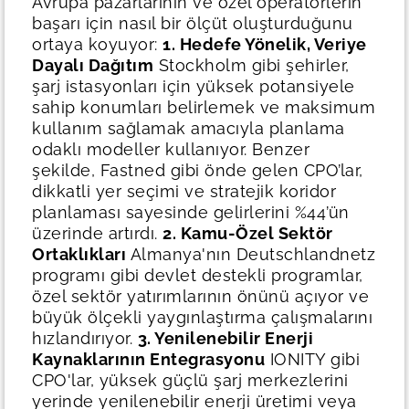
Avrupa pazarlarının ve özel operatörlerin
başarı için nasıl bir ölçüt oluşturduğunu
ortaya koyuyor:
1. Hedefe Yönelik, Veriye
Dayalı Dağıtım
Stockholm gibi şehirler,
şarj istasyonları için yüksek potansiyele
sahip konumları belirlemek ve maksimum
kullanım sağlamak amacıyla planlama
odaklı modeller kullanıyor. Benzer
şekilde, Fastned gibi önde gelen CPO’lar,
dikkatli yer seçimi ve stratejik koridor
planlaması sayesinde gelirlerini %44’ün
üzerinde artırdı.
2. Kamu-Özel Sektör
Ortaklıkları
Almanya'nın Deutschlandnetz
programı gibi devlet destekli programlar,
özel sektör yatırımlarının önünü açıyor ve
büyük ölçekli yaygınlaştırma çalışmalarını
hızlandırıyor.
3. Yenilenebilir Enerji
Kaynaklarının Entegrasyonu
IONITY gibi
CPO'lar, yüksek güçlü şarj merkezlerini
yerinde yenilenebilir enerji üretimi veya