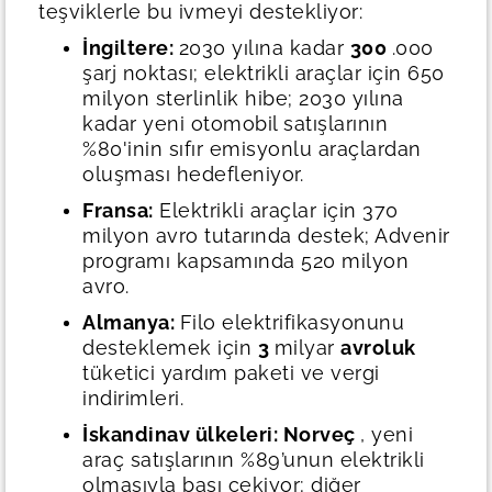
teşviklerle bu ivmeyi destekliyor:
İngiltere:
2030 yılına kadar
300
.000
şarj noktası; elektrikli araçlar için 650
milyon sterlinlik hibe; 2030 yılına
kadar yeni otomobil satışlarının
%80'inin sıfır emisyonlu araçlardan
oluşması hedefleniyor.
Fransa:
Elektrikli araçlar için 370
milyon avro tutarında destek; Advenir
programı kapsamında 520 milyon
avro.
Almanya:
Filo elektrifikasyonunu
desteklemek için
3
milyar
avroluk
tüketici yardım paketi ve vergi
indirimleri.
İskandinav ülkeleri: Norveç
, yeni
araç satışlarının %89’unun elektrikli
olmasıyla başı çekiyor; diğer