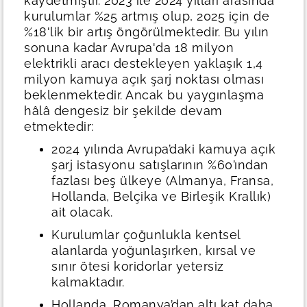
kaydetmiştir. 2023 ile 2024 yılları arasında
kurulumlar %25 artmış olup, 2025 için de
%18'lik bir artış öngörülmektedir. Bu yılın
sonuna kadar Avrupa'da 18 milyon
elektrikli aracı destekleyen yaklaşık 1,4
milyon kamuya açık şarj noktası olması
beklenmektedir.
Ancak bu yaygınlaşma
hâlâ dengesiz bir şekilde devam
etmektedir:
2024 yılında Avrupa’daki kamuya açık
şarj istasyonu satışlarının %60’ından
fazlası beş ülkeye (Almanya, Fransa,
Hollanda, Belçika ve Birleşik Krallık)
ait olacak.
Kurulumlar çoğunlukla kentsel
alanlarda yoğunlaşırken, kırsal ve
sınır ötesi koridorlar yetersiz
kalmaktadır.
Hollanda, Romanya’dan altı kat daha