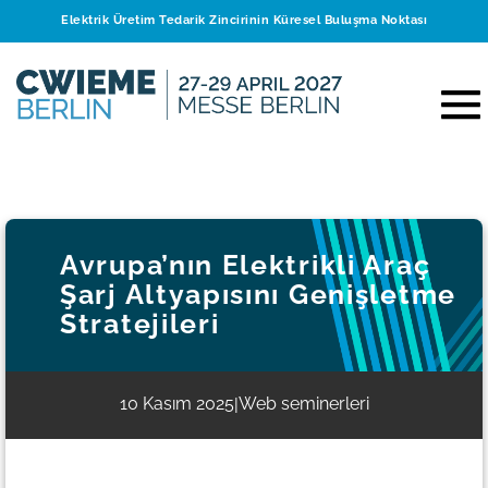
Elektrik Üretim Tedarik Zincirinin Küresel Buluşma Noktası
Avrupa’nın Elektrikli Araç
Şarj Altyapısını Genişletme
Stratejileri
10 Kasım 2025
Web seminerleri
|