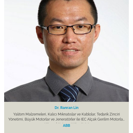
Dr. Ranran Lin
Yalıtım Malzemeleri, Kalıcı Mıknatıslar ve Kablolar, Tedarik Zinciri
Yönetimi, Büyük Motorlar ve Jeneratörler ile IEC Alçak Gerilim Motorları
Küresel Kategori Yöneticisi
ABB