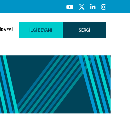
İRVESİ
İLGI BEYANI
SERGİ