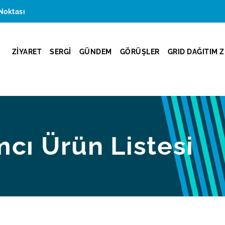
Noktası
ZİYARET
SERGİ
GÜNDEM
GÖRÜŞLER
GRID DAĞITIM Z
mcı Ürün Listesi