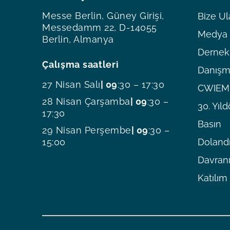
Messe Berlin, Güney Girişi,
Bize Ul
Messedamm 22, D-14055
Medya O
Berlin, Almanya
Dernekl
Çalışma saatleri
Danışm
27 Nisan Salı
| 09
:30 – 17:30
CWIEME
28 Nisan Çarşamba
| 09
:30 –
30. Yı
17:30
Basın
29 Nisan Perşembe
| 09
:30 –
15:00
Dolandı
Davranı
Katılım