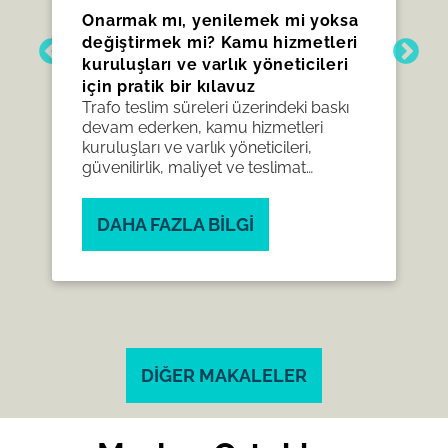
Onarmak mı, yenilemek mi yoksa
değiştirmek mi? Kamu hizmetleri
kuruluşları ve varlık yöneticileri
için pratik bir kılavuz
Trafo teslim süreleri üzerindeki baskı
devam ederken, kamu hizmetleri
kuruluşları ve varlık yöneticileri,
güvenilirlik, maliyet ve teslimat
arasında bir denge kurmak amacıyla,
eskimiş varlıkların ne zaman
DAHA FAZLA BILGI
onarılacağı, yenileneceği veya
değiştirileceği konusunda yeniden
değerlendirme yapmaktadır.
DIĞER MAKALELER