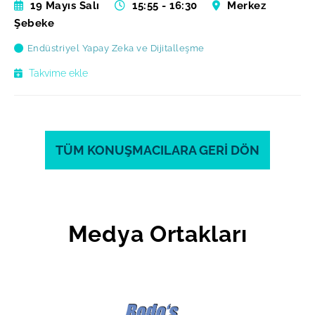
19 Mayıs Salı
15:55 - 16:30
Merkez
Şebeke
Endüstriyel Yapay Zeka ve Dijitalleşme
Takvime ekle
TÜM KONUŞMACILARA GERİ DÖN
Medya Ortakları