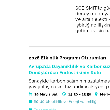
SGB SMIT'te güç 
deneyimden yarar
ve artan elektr
işbirliğine iliş
getirmek için tr
2026 Etkinlik Programı Oturumları
Avrupa’da Dayanıklılık ve Karbonsu
Dönüştürücü Endüstrisinin Rolü
Sanayide karbon salımının azaltılması
yaygınlaşmasını hızlandıracak yeni p
19 Mayıs Salı
14:50 - 15:50
Merk
Sürdürülebilirlik ve Enerji Verimliliği