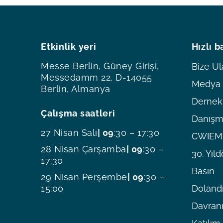
Etkinlik yeri
Hızlı b
Messe Berlin, Güney Girişi,
Bize Ul
Messedamm 22, D-14055
Medya O
Berlin, Almanya
Dernekl
Çalışma saatleri
Danışm
27 Nisan Salı
| 09
:30 – 17:30
CWIEME
28 Nisan Çarşamba
| 09
:30 –
30. Yı
17:30
Basın
29 Nisan Perşembe
| 09
:30 –
15:00
Dolandı
Davranı