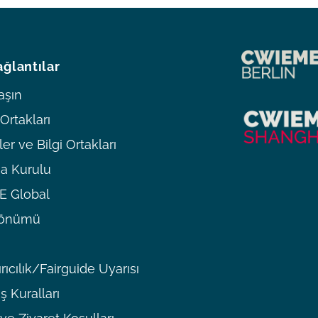
ağlantılar
aşın
rtakları
er ve Bilgi Ortakları
a Kurulu
 Global
ldönümü
rıcılık/Fairguide Uyarısı
ş Kuralları