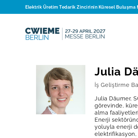
Elektrik Üretim Tedarik Zincirinin Küresel Buluşma 
Julia D
İş Geliştirme B
Julia Däumer, S
görevinde, küres
alma faaliyetleri
Enerji sektöründ
yoluyla enerji d
elektrifikasyon