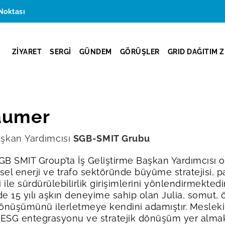
Noktası
ZİYARET
SERGİ
GÜNDEM
GÖRÜŞLER
GRID DAĞITIM Z
äumer
aşkan Yardımcısı
SGB-SMIT Grubu
GB SMIT Group’ta İş Geliştirme Başkan Yardımcısı 
el enerji ve trafo sektöründe büyüme stratejisi, p
 ile sürdürülebilirlik girişimlerini yönlendirmektedir
e 15 yılı aşkın deneyime sahip olan Julia, somut, ö
önüşümünü ilerletmeye kendini adamıştır. Mesleki il
, ESG entegrasyonu ve stratejik dönüşüm yer almak