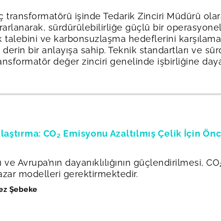
transformatörü işinde Tedarik Zinciri Müdürü olarak
lanarak, sürdürülebilirliğe güçlü bir operasyonel v
ik talebini ve karbonsuzlaşma hedeflerini karşılama
kin derin bir anlayışa sahip. Teknik standartları ve s
ansformatör değer zinciri genelinde işbirliğine day
zlaştırma: CO₂ Emisyonu Azaltılmış Çelik İçin Ö
 ve Avrupa’nın dayanıklılığının güçlendirilmesi, C
azar modelleri gerektirmektedir.
ez Şebeke