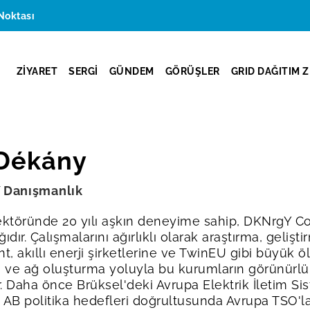
Noktası
ZİYARET
SERGİ
GÜNDEM
GÖRÜŞLER
GRID DAĞITIM Z
 Dékány
 Danışmanlık
sektöründe 20 yılı aşkın deneyime sahip, DKNrgY Co
ğıdır. Çalışmalarını ağırlıklı olarak araştırma, geliş
, akıllı enerji şirketlerine ve TwinEU gibi büyük ö
im ve ağ oluşturma yoluyla bu kurumların görünürlü
 Daha önce Brüksel'deki Avrupa Elektrik İletim Si
li AB politika hedefleri doğrultusunda Avrupa TSO'lar