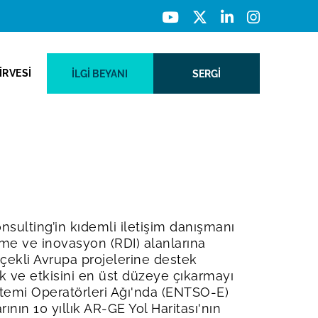
İRVESİ
İLGI BEYANI
SERGİ
nsulting’in kıdemli iletişim danışmanı
tirme ve inovasyon (RDI) alanlarına
lçekli Avrupa projelerine destek
k ve etkisini en üst düzeye çıkarmayı
stemi Operatörleri Ağı'nda (ENTSO-E)
ının 10 yıllık AR-GE Yol Haritası'nın