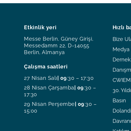
Etkinlik yeri
Hızlı b
Messe Berlin, Güney Girişi,
Bize Ul
Messedamm 22, D-14055
Medya O
Berlin, Almanya
Dernekl
Çalışma saatleri
Danışm
27 Nisan Salı
| 09
:30 – 17:30
CWIEME
28 Nisan Çarşamba
| 09
:30 –
30. Yı
17:30
Basın
29 Nisan Perşembe
| 09
:30 –
15:00
Dolandı
Davranı