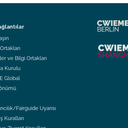
ağlantılar
aşın
rtakları
er ve Bilgi Ortakları
a Kurulu
 Global
ldönümü
rıcılık/Fairguide Uyarısı
ş Kuralları