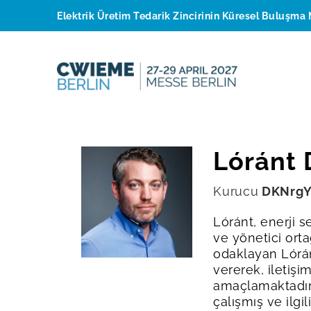
Elektrik Üretim Tedarik Zincirinin Küresel Buluşma 
Lóránt
Kurucu
DKNrgY
Lóránt, enerji 
ve yönetici orta
odaklayan Lóránt
vererek, iletiş
amaçlamaktadır.
çalışmış ve ilgi