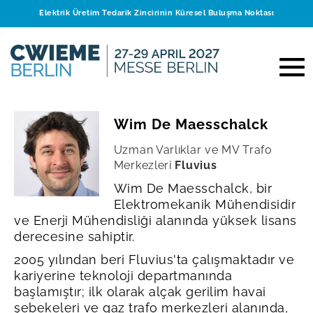
Elektrik Üretim Tedarik Zincirinin Küresel Buluşma Noktası
Wim De Maesschalck
Uzman Varlıklar ve MV Trafo
Merkezleri
Fluvius
Wim De Maesschalck, bir
Elektromekanik Mühendisidir
ve Enerji Mühendisliği alanında yüksek lisans
derecesine sahiptir.
2005 yılından beri Fluvius'ta çalışmaktadır ve
kariyerine teknoloji departmanında
başlamıştır; ilk olarak alçak gerilim havai
şebekeleri ve gaz trafo merkezleri alanında,