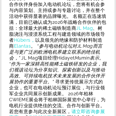
合作伙伴身份加入电动机论坛，您将有机会参
与内容策划、主持或参与专题讨论，并在整个
活动中获得显著的品牌曝光。 名额正在迅速填
满，目前已确认成为2026年战略合作伙伴的包
括：全球最大的稀土磁铁制造商
JL Mag
、树
脂浇注与浸渍系统工程与建造领域的市场领导
者
Hübers，
以及领先的绝缘和防护材料制造
商
Elantas
。
“参与电动机论坛对JL Mag而言
是与更广泛的欧洲电机界建立联系的绝佳机
会，”
JL Mag项目经理Hidayet
Mumin表示。
“作为一家深耕高性能稀土磁铁研发的企业，我
们视该论坛为分享知识、探索创新以及与推动
高效、可持续电机技术未来发展的合作伙伴开
展协作的重要平台。”
寻求更传统展示方式的
企业，也可在电动机论坛预订展位，与行业领
军企业共同展示创新成果。
2026年柏林
CWIEME展会将于柏林国际展览中心举行，为
电机行业提供绝佳的交流、合作与创新平台。
若您有意参与此次全新展区，
请立即咨询参展