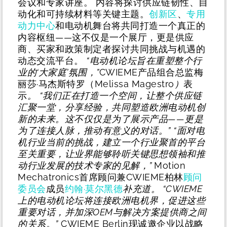
会议和专家讲座。 内容将探讨供应链韧性、自
动化和可持续材料等关键主题。
创新区
、
专用
动力中心
和电动机舞台将共同打造一个真正的
内容枢纽——这不仅是一个展厅，更是供应
商、买家和政策制定者探讨共同挑战与机遇的
动态交流平台。
“电动机论坛旨在重塑整个行
业的‘大家庭’氛围，”
CWIEME产品组合总监梅
丽莎·马杰斯特罗（Melissa Magestro
）
表
示
。
“我们正在打造一个空间，让整个供应链
汇聚一堂，分享经验，共同塑造欧洲电动机创
新的未来。这不仅仅是为了展示产品——更是
为了连接人脉，推动有意义的对话。”
“面对电
机行业当前的挑战，建立一个行业聚首的平台
至关重要，让业界能够聆听关键思想领袖和推
动行业发展的技术专家的见解，”
Motion
Mechatronics首席顾问兼CWIEME柏林
顾问
委员会
成员
约翰·莫尔黑德
补充道。
“CWIEME
上的电动机论坛将连接欧洲电机界，促进这些
重要对话，并加深OEM与解决方案提供商之间
的关系。”
CWIEME Berlin现诚邀企业以战略