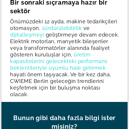
Bir sonraki sıçramaya hazır bir
sektör
Önümüzdeki 12 ayda, makine tedarikçileri
otomasyon,
sürdürülebilirlik
ve
dijitalleşmeyi
geliştirmeye devam edecek.
Elektrik motorları, manyetik bileşenler
veya transformatörler alanında faaliyet
gösteren kuruluşlar için,
üretim
kapasitelerini gelecekteki performans
beklentileriyle uyumlu hale getirmek
hayati önem taşıyacak.
Ve bir kez daha,
CWIEME Berlin geleceğin trendlerini
keşfetmek için bir buluşma noktası
olacak.
Bunun gibi daha fazla bilgi ister
misiniz?