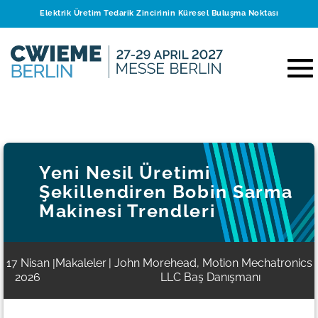
Elektrik Üretim Tedarik Zincirinin Küresel Buluşma Noktası
Yeni Nesil Üretimi
Şekillendiren Bobin Sarma
Makinesi Trendleri
17 Nisan
Makaleler
| John Morehead, Motion Mechatronics
|
2026
LLC Baş Danışmanı