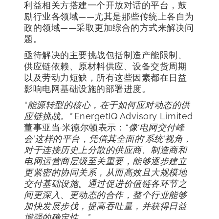
利益相关方搭建一个开放对话的平台，鼓
励行业各领域——尤其是那些传统上各自为
政的领域——采取更加综合的方式来解决问
题。
亟待解决的主要挑战包括制造产能限制、
供应链依赖、原材料供应、设备交货周期
以及劳动力短缺，所有这些因素都在日益
影响电网基础设施的部署进度。
“能源转型的核心，在于如何应对动态的供
应链挑战。”
EnergetIQ Advisory Limited
董事亚当·米德尔顿表示：
“像‘电网交付峰
会’这样的平台，凭借其全面的‘系统’视角，
对于连接历史上分散的供应商、制造商和
电网运营商层级至关重要，能够逐步建立
更紧密的协同关系，从而高效且大规模地
交付基础设施。通过促进价值链各环节之
间更深入、更动态的合作，整个行业能够
加快发展步伐，提高吞吐量，并获得日益
增强的确定性。”