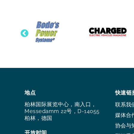
地点
快速链
柏林国际展览中心，南入口，
联系我
Messedamm 22号，D-14055
媒体合
柏林，德国
协会与
开放时间