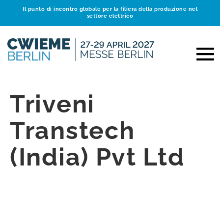
Il punto di incontro globale per la filiera della produzione nel
settore elettrico
Triveni
Transtech
(India) Pvt Ltd