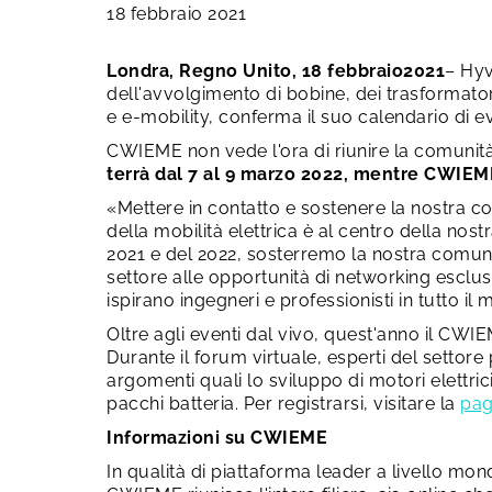
18 febbraio 2021
Londra
, Regno Unito, 18 febbraio
2021
– Hyv
dell'avvolgimento di bobine, dei trasformatori,
e e-mobility, conferma il suo calendario di eve
CWIEME non vede l'ora di riunire la comunità
terrà dal 7 al 9 marzo 2022, mentre CWIEME
«Mettere in contatto e sostenere la nostra com
della mobilità elettrica è al centro della no
2021 e del 2022, sosterremo la nostra comunità
settore alle opportunità di networking esclusi
ispirano ingegneri e professionisti in tutto il 
Oltre agli eventi dal vivo, quest'anno il CWIE
Durante il forum virtuale, esperti del setto
argomenti quali lo sviluppo di motori elettrici 
pacchi batteria. Per registrarsi, visitare la
pag
Informazioni su CWIEME
In qualità di piattaforma leader a livello mond