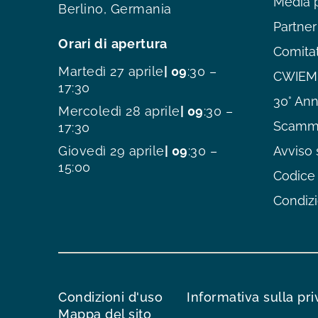
Media 
Berlino, Germania
Partner
Orari di apertura
Comitat
Martedì 27 aprile
| 09
:30 –
CWIEME
17:30
30° Ann
Mercoledì 28 aprile
| 09
:30 –
Scamme
17:30
Giovedì 29 aprile
| 09
:30 –
Avviso 
15:00
Codice 
Condizi
Condizioni d'uso
Informativa sulla pr
Mappa del sito