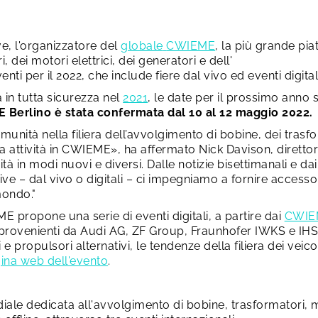
e, l'organizzatore del
globale
CWIEME
, la più grande pi
 dei motori elettrici, dei generatori e dell'
nti per il 2022, che include fiere dal vivo ed eventi digitali
 in tutta sicurezza nel
2021
, le date per il prossimo anno 
 Berlino è stata confermata dal 10 al 12 maggio 2022.
unità nella filiera dell’avvolgimento di bobine, dei trasfor
stra attività in CWIEME», ha affermato Nick Davison, diret
 in modi nuovi e diversi. Dalle notizie bisettimanali e da
ve – dal vivo o digitali – ci impegniamo a fornire accesso 
mondo."
ME propone una serie di eventi digitali, a partire dai
CWIEM
re provenienti da Audi AG, ZF Group, Fraunhofer IWKS e IH
e propulsori alternativi, le tendenze della filiera dei veicoli
ina web dell'evento
.
iale dedicata all'avvolgimento di bobine, trasformatori, mot