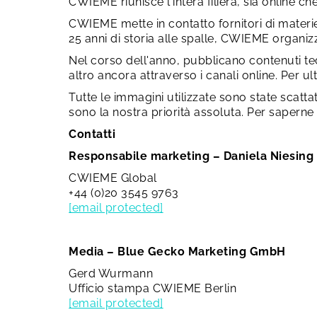
CWIEME riunisce l'intera filiera, sia online che
CWIEME mette in contatto fornitori di materi
25 anni di storia alle spalle, CWIEME organi
Nel corso dell'anno, pubblicano contenuti tecn
altro ancora attraverso i canali online. Per ulte
Tutte le immagini utilizzate sono state scattat
sono la nostra priorità assoluta. Per saperne 
Contatti
Responsabile marketing – Daniela Niesing
CWIEME Global
+44 (0)20 3545 9763
[email protected]
Media – Blue Gecko Marketing GmbH
Gerd Wurmann
Ufficio stampa CWIEME Berlin
[email protected]