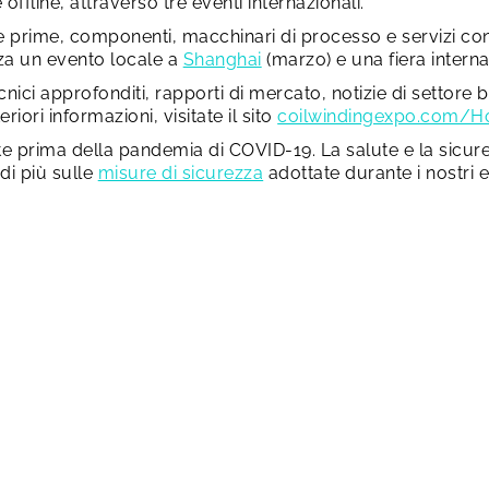
 offline, attraverso tre eventi internazionali.
e prime, componenti, macchinari di processo e servizi con 
zza un evento locale a
Shanghai
(marzo) e una fiera intern
ici approfonditi, rapporti di mercato, notizie di settore bi
riori informazioni, visitate il sito
coilwindingexpo.com/
e prima della pandemia di COVID-19. La salute e la sicurezza
di più sulle
misure di sicurezza
adottate durante i nostri e