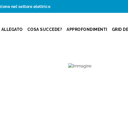
zione nel settore elettrico
ALLEGATO
COSA SUCCEDE?
APPROFONDIMENTI
GRID D
evento del
EME Berlin