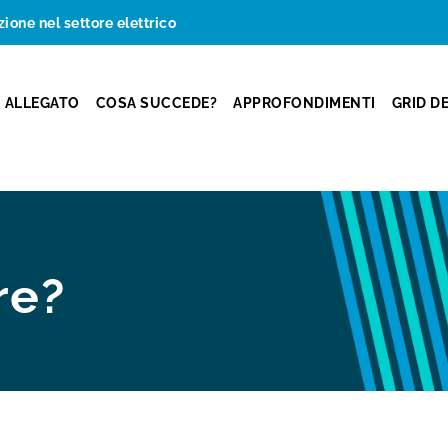
zione nel settore elettrico
ALLEGATO
COSA SUCCEDE?
APPROFONDIMENTI
GRID D
re?