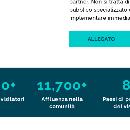
partner. Non si tratta d
pubblico specializzato e
implementare immedia
ALLEGATO
00+
11,700+
visitatori
Affluenza nella
Paesi di 
comunità
dei vi