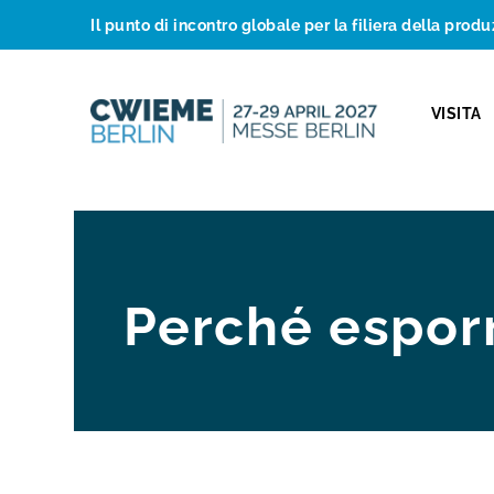
Il punto di incontro globale per la filiera della produ
VISITA
Perché espor