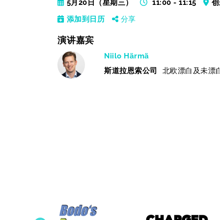
5月20日（星期三）
11:00 - 11:15
创
添加到日历
分享
演讲嘉宾
Niilo Härmä
斯道拉恩索公司
北欧漂白及未漂