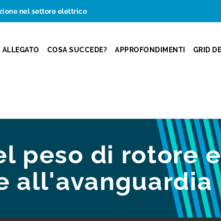
zione nel settore elettrico
ALLEGATO
COSA SUCCEDE?
APPROFONDIMENTI
GRID D
l peso di rotore e
e all'avanguardia