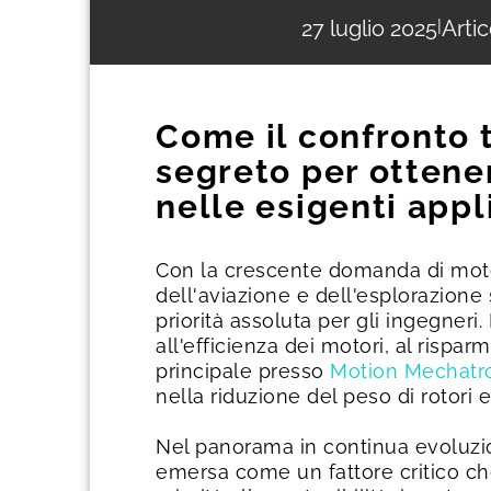
27 luglio 2025
|
Artic
Come il confronto t
segreto per ottener
nelle esigenti app
Con la crescente domanda di motori e
dell'aviazione e dell'esplorazione 
priorità assoluta per gli ingegneri
all'efficienza dei motori, al rispar
principale presso
Motion Mechatr
nella riduzione del peso di rotori e 
Nel panorama in continua evoluzion
emersa come un fattore critico ch