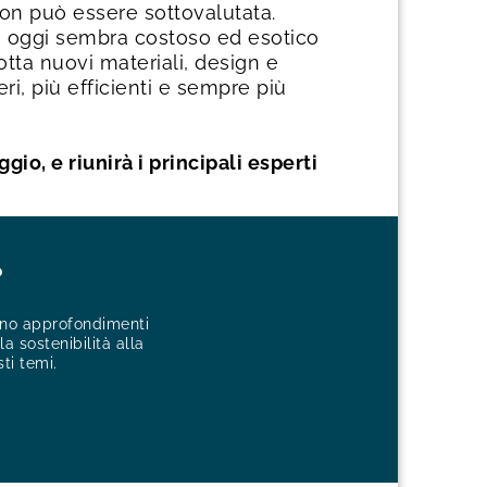
non può essere sottovalutata.
he oggi sembra costoso ed esotico
ta nuovi materiali, design e
ri, più efficienti e sempre più
io, e riunirà i principali esperti
?
cono approfondimenti
a sostenibilità alla
sti temi.