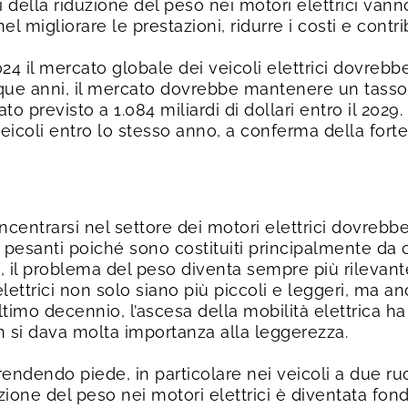
ggi della riduzione del peso nei motori elettrici vann
migliorare le prestazioni, ridurre i costi e contri
24 il mercato globale dei veicoli elettrici dovrebb
cinque anni, il mercato dovrebbe mantenere un tass
o previsto a 1.084 miliardi di dollari entro il 2029.
veicoli entro lo stesso anno, a conferma della for
centrarsi nel settore dei motori elettrici dovrebbe
 pesanti poiché sono costituiti principalmente da
 il problema del peso diventa sempre più rilevante
elettrici non solo siano più piccoli e leggeri, ma an
ltimo decennio, l’ascesa della mobilità elettrica h
on si dava molta importanza alla leggerezza.
rendendo piede, in particolare nei veicoli a due ruo
uzione del peso nei motori elettrici è diventata fo