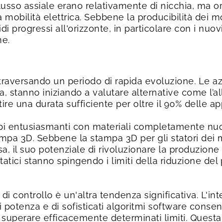
 flusso assiale erano relativamente di nicchia, ma
la mobilità elettrica. Sebbene la producibilità dei m
idi progressi all'orizzonte, in particolare con i nu
ne.
a attraversando un periodo di rapida evoluzione. Le 
sa, stanno iniziando a valutare alternative come l’a
re una durata sufficiente per oltre il 90% delle appl
ppi entusiasmanti con materiali completamente nuo
tampa 3D. Sebbene la stampa 3D per gli statori de
, il suo potenziale di rivoluzionare la produzione 
atici stanno spingendo i limiti della riduzione del 
di controllo è un'altra tendenza significativa. L'i
i potenza e di sofisticati algoritmi software conse
i superare efficacemente determinati limiti. Quest