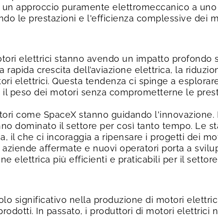
a un approccio puramente elettromeccanico a uno p
rando le prestazioni e l'efficienza complessive dei m
otori elettrici stanno avendo un impatto profondo 
 rapida crescita dell’aviazione elettrica, la riduzi
ori elettrici. Questa tendenza ci spinge a esplorare
e il peso dei motori senza comprometterne le prest
atori come SpaceX stanno guidando l'innovazione. E
nno dominato il settore per così tanto tempo. Le s
 il che ci incoraggia a ripensare i progetti dei moto
 aziende affermate e nuovi operatori porta a svilu
ne elettrica più efficienti e praticabili per il settor
o significativo nella produzione di motori elettric
i prodotti. In passato, i produttori di motori elettri