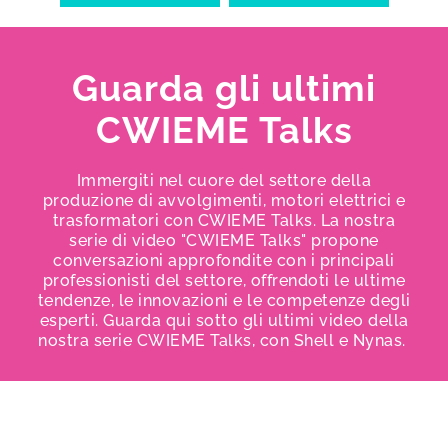
Guarda gli ultimi
CWIEME Talks
Immergiti nel cuore del settore della
produzione di avvolgimenti, motori elettrici e
trasformatori con CWIEME Talks. La nostra
serie di video "CWIEME Talks" propone
conversazioni approfondite con i principali
professionisti del settore, offrendoti le ultime
tendenze, le innovazioni e le competenze degli
esperti. Guarda qui sotto gli ultimi video della
nostra serie CWIEME Talks, con Shell e Nynas.