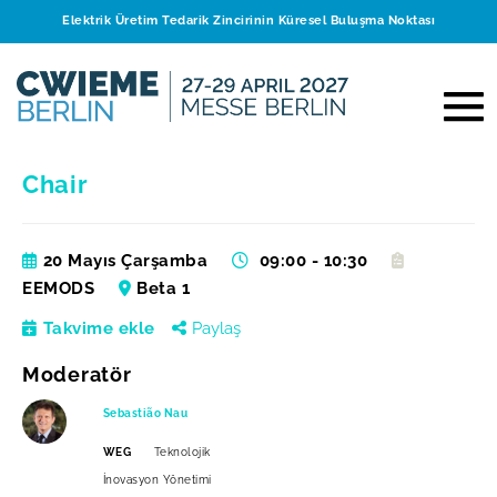
Elektrik Üretim Tedarik Zincirinin Küresel Buluşma Noktası
Chair
20 Mayıs Çarşamba
09:00 - 10:30
EEMODS
Beta 1
Takvime ekle
Paylaş
Moderatör
Sebastião Nau
WEG
Teknolojik
İnovasyon Yönetimi