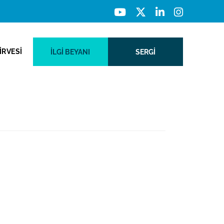
İRVESİ
İLGI BEYANI
SERGİ