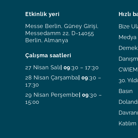
Etkinlik yeri
Hızlı b
Messe Berlin, Güney Girişi,
Bize Ul
Messedamm 22, D-14055
Medya O
Berlin, Almanya
Dernekl
Çalışma saatleri
Danışm
27 Nisan Salı
| 09
:30 – 17:30
CWIEME
28 Nisan Çarşamba
| 09
:30 –
30. Yı
17:30
Basın
29 Nisan Perşembe
| 09
:30 –
15:00
Dolandı
Davranı
Katılım