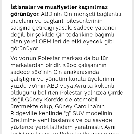
İstisnalar ve muafiyetler kaçınılmaz
görünüyor.
ABD'nin Çin menşeli bağlantılı
araçların ve bağlantı bileşenlerinin
satışına getirdiği yasak, sadece yabancı
değil, bir şekilde Çin tedarikine bağımlı
olan yerel OEM'leri de etkileyecek gibi
görünüyor.
Volvo’nun Polestar markası da bu tür
markalardan biridir. 2.800 çalışanının
sadece 280’inin Çin anakarasında
çalıştığını ve yönetim kurulu üyelerinin
yüzde 70’inin ABD veya Avrupa kökenli
olduğunu belirten Polestar, yalnızca Çin’de
değil Güney Kore’de de otomobil
üretmekte olup, Güney Carolina’nın
Ridgeville kentinde “3” SUV modelinin
üretimine yeni başlamış ve bu sayede
yüzlerce yerel istihdam yaratmıştır. Aynı
tesisi paylaşan ve Polestar ile aynı parça