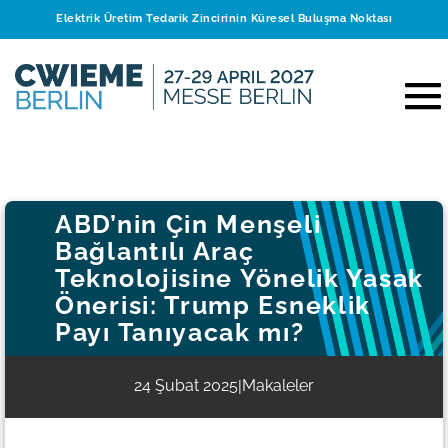
Elektrik Üretim Tedarik Zincirinin Küresel Buluşma Noktası
ABD’nin Çin Menşeli
Bağlantılı Araç
Teknolojisine Yönelik Yasak
Önerisi: Trump Esneklik
Payı Tanıyacak mı?
24 Şubat 2025
Makaleler
|