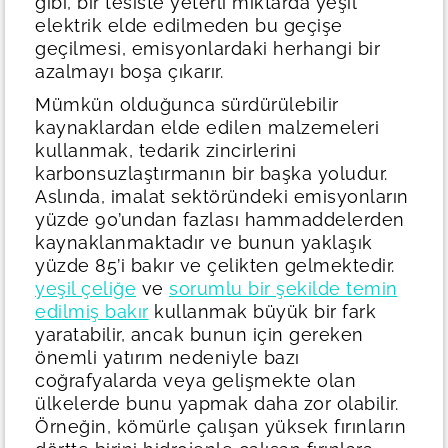
gibi, bir tesiste yeterli miktarda yeşil
elektrik elde edilmeden bu geçişe
geçilmesi, emisyonlardaki herhangi bir
azalmayı boşa çıkarır.
Mümkün olduğunca sürdürülebilir
kaynaklardan elde edilen malzemeleri
kullanmak, tedarik zincirlerini
karbonsuzlaştırmanın bir başka yoludur.
Aslında, imalat sektöründeki emisyonların
yüzde 90’undan fazlası hammaddelerden
kaynaklanmaktadır ve bunun yaklaşık
yüzde 85’i bakır ve çelikten gelmektedir.
yeşil çeliğe
ve
sorumlu bir şekilde temin
edilmiş bakır
kullanmak büyük bir fark
yaratabilir, ancak bunun için gereken
önemli yatırım nedeniyle bazı
coğrafyalarda veya gelişmekte olan
ülkelerde bunu yapmak daha zor olabilir.
Örneğin, kömürle çalışan yüksek fırınların