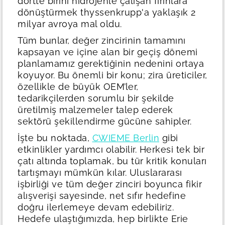
dörtte birini hidrojenle çalışan fırınlara
dönüştürmek thyssenkrupp'a yaklaşık 2
milyar avroya mal oldu.
Tüm bunlar, değer zincirinin tamamını
kapsayan ve içine alan bir geçiş dönemi
planlamamız gerektiğinin nedenini ortaya
koyuyor. Bu önemli bir konu; zira üreticiler,
özellikle de büyük OEM’ler,
tedarikçilerden sorumlu bir şekilde
üretilmiş malzemeler talep ederek
sektörü şekillendirme gücüne sahipler.
İşte bu noktada,
CWIEME Berlin
gibi
etkinlikler yardımcı olabilir. Herkesi tek bir
çatı altında toplamak, bu tür kritik konuları
tartışmayı mümkün kılar. Uluslararası
işbirliği ve tüm değer zinciri boyunca fikir
alışverişi sayesinde, net sıfır hedefine
doğru ilerlemeye devam edebiliriz.
Hedefe ulaştığımızda, hep birlikte Erie