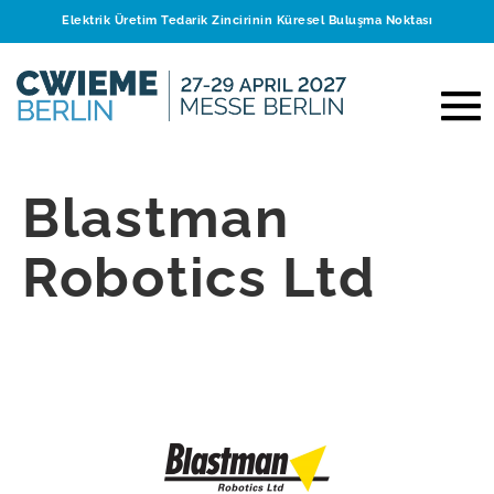
Elektrik Üretim Tedarik Zincirinin Küresel Buluşma Noktası
Blastman
Robotics Ltd