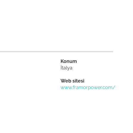
Konum
İtalya
Web sitesi
www.framorpower.com/