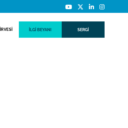
İRVESİ
İLGI BEYANI
SERGİ