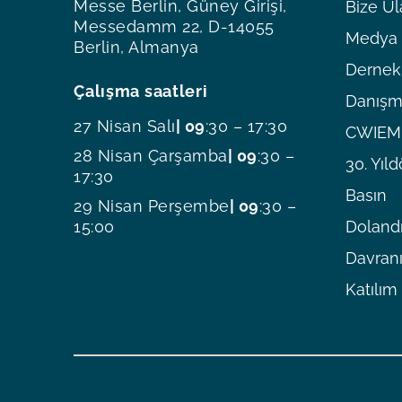
Messe Berlin, Güney Girişi,
Bize Ul
Messedamm 22, D-14055
Medya O
Berlin, Almanya
Dernekl
Çalışma saatleri
Danışm
27 Nisan Salı
| 09
:30 – 17:30
CWIEME
28 Nisan Çarşamba
| 09
:30 –
30. Yı
17:30
Basın
29 Nisan Perşembe
| 09
:30 –
15:00
Dolandı
Davranı
Katılım