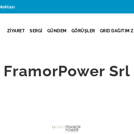
Noktası
ZİYARET
SERGİ
GÜNDEM
GÖRÜŞLER
GRID DAĞITIM Z
FramorPower Srl