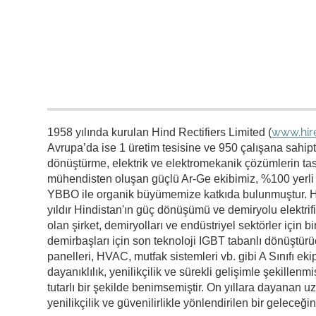
www.hir
1958 yılında kurulan Hind Rectifiers Limited (
Avrupa’da ise 1 üretim tesisine ve 950 çalışana sahipt
dönüştürme, elektrik ve elektromekanik çözümlerin tasa
mühendisten oluşan güçlü Ar-Ge ekibimiz, %100 yerli ye
YBBO ile organik büyümemize katkıda bulunmuştur. HIR
yıldır Hindistan'ın güç dönüşümü ve demiryolu elektrifi
olan şirket, demiryolları ve endüstriyel sektörler içi
demirbaşları için son teknoloji IGBT tabanlı dönüştürücül
panelleri, HVAC, mutfak sistemleri vb. gibi A Sınıfı ek
dayanıklılık, yenilikçilik ve sürekli gelişimle şekille
tutarlı bir şekilde benimsemiştir. On yıllara dayanan uz
yenilikçilik ve güvenilirlikle yönlendirilen bir geleceği