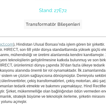
Stand: 27E72
Transformatör Bileşenleri
ect.com
), Hindistan Ulusal Borsası’nda işlem gören bir şirkettir.
ir. HIRECT, son 68 yıldır dünya standartlarında yüksek güçlü ele
rımı, mühendisliği ve üretimi alanlarında kendini kanıtlamıştır.
ni teknolojilerin geliştirilmesine katkıda bulunmuş ve son birk
ECT, ürünlerimizi dünya çapında 30'dan fazla ülkeye tedarik e
kasyonu alanında önemli bir rol oynamaktadır. İlk zamanlarında bi
n bir sistem ve çözüm sağlayıcısına dönüşmüştür. Demiryolu sektör
er/invertörler, çekiş transformatörleri, çekiş motorları, akü şarj 
ipmanları tedarik etmekte ve bakımını yapmaktayız. Hind Rectifie
nmiştir. Şirket, mükemmelliğe olan bağlılığından ödün vermeden en
manlık, stratejik büyüme ve teknolojik ilerleme, şirketin mirasını
n yolunu açmıştır.