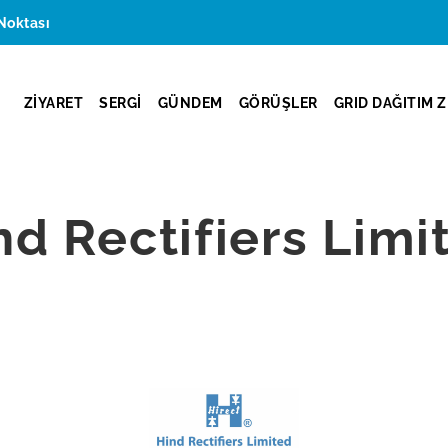
Noktası
ZİYARET
SERGİ
GÜNDEM
GÖRÜŞLER
GRID DAĞITIM Z
nd Rectifiers Limi