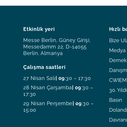
Etkinlik yeri
Hızlı b
Messe Berlin, Güney Girişi,
Bize Ul
Messedamm 22, D-14055
Medya O
Berlin, Almanya
Dernekl
Çalışma saatleri
Danışm
27 Nisan Salı
| 09
:30 – 17:30
CWIEME
28 Nisan Çarşamba
| 09
:30 –
30. Yı
17:30
Basın
29 Nisan Perşembe
| 09
:30 –
15:00
Dolandı
Davranı