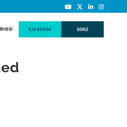
İRVESİ
İLGI BEYANI
SERGİ
ted