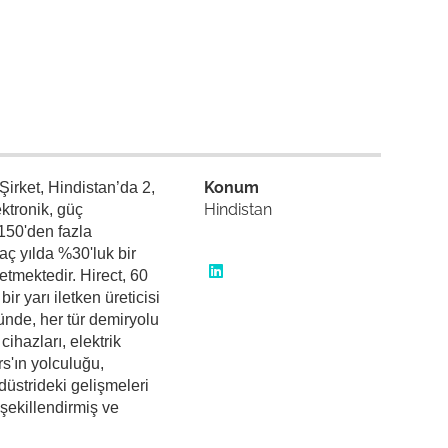
Konum
 Şirket, Hindistan’da 2,
Hindistan
ktronik, güç
 150'den fazla
aç yılda %30'luk bir
tmektedir. Hirect, 60
r yarı iletken üreticisi
ünde, her tür demiryolu
cihazları, elektrik
rs'ın yolculuğu,
düstrideki gelişmeleri
 şekillendirmiş ve