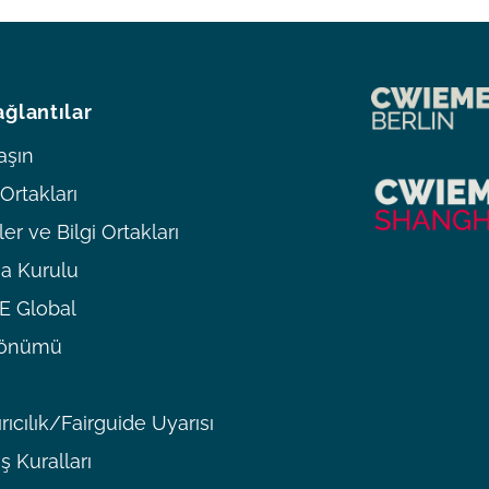
ağlantılar
aşın
rtakları
er ve Bilgi Ortakları
a Kurulu
 Global
ldönümü
rıcılık/Fairguide Uyarısı
ş Kuralları