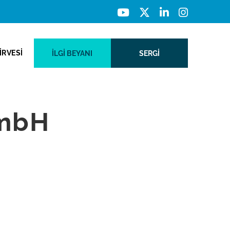
İRVESİ
İLGI BEYANI
SERGİ
GmbH