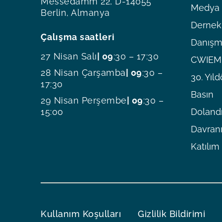
Messedamm 22, D-14055
Medya O
Berlin, Almanya
Dernekl
Çalışma saatleri
Danışm
27 Nisan Salı
| 09
:30 – 17:30
CWIEME
28 Nisan Çarşamba
| 09
:30 –
30. Yı
17:30
Basın
29 Nisan Perşembe
| 09
:30 –
15:00
Dolandı
Davranı
Katılım
Kullanım Koşulları
Gizlilik Bildirimi