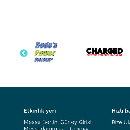
Etkinlik yeri
Hızlı b
Messe Berlin, Güney Girişi,
Bize Ul
Messedamm 22, D-14055