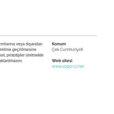
Konum
arımlarına veya dışarıdan
Çek Cumhuriyeti
 üretime geçirilmesine
ket, prototipler üretmekte
Web sitesi
 aktarılmasını
www.sopo.cz/en