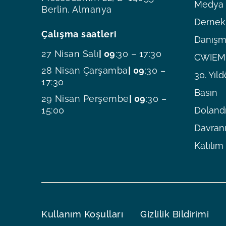
Medya O
Berlin, Almanya
Dernekl
Çalışma saatleri
Danışm
27 Nisan Salı
| 09
:30 – 17:30
CWIEME
28 Nisan Çarşamba
| 09
:30 –
30. Yı
17:30
Basın
29 Nisan Perşembe
| 09
:30 –
15:00
Dolandı
Davranı
Katılım
Kullanım Koşulları
Gizlilik Bildirimi