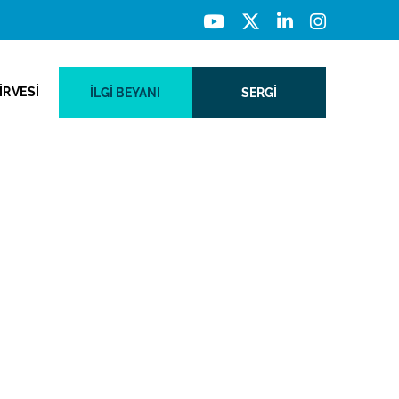
İRVESİ
İLGI BEYANI
SERGİ