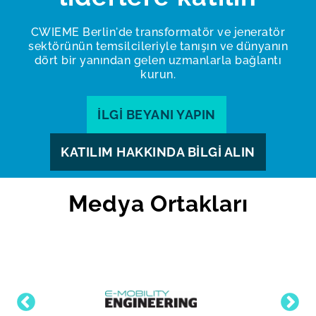
CWIEME Berlin'de transformatör ve jeneratör
sektörünün temsilcileriyle tanışın ve dünyanın
dört bir yanından gelen uzmanlarla bağlantı
kurun.
İLGI BEYANI YAPIN
KATILIM HAKKINDA BILGI ALIN
Medya Ortakları