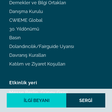
Dernekler ve Bilgi Ortakları
Danışma Kurulu
CWIEME Global
30. Yıldönümü
Basın
Dolandırıcılık/Fairguide Uyarısı
Davranış Kuralları
Katılım ve Ziyaret Koşulları
Etkinlik yeri
Messe Berlin, Güney Girişi,
Messedamm 22, D-14055 Berlin,
İLGI BEYANI
SERGİ
Almanya