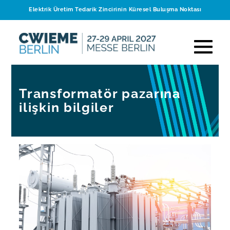
Elektrik Üretim Tedarik Zincirinin Küresel Buluşma Noktası
Transformatör pazarına
ilişkin bilgiler