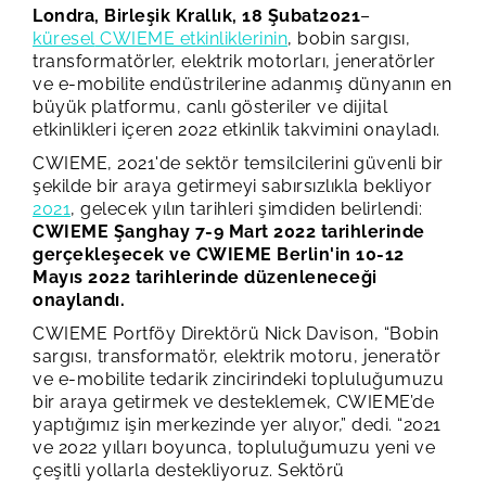
Londra
, Birleşik Krallık, 18 Şubat
2021
–
küresel
CWIEME etkinliklerinin
, bobin sargısı,
transformatörler, elektrik motorları, jeneratörler
ve
e-mobilite endüstrilerine adanmış dünyanın en
büyük platformu, canlı gösteriler ve dijital
etkinlikleri içeren 2022 etkinlik takvimini onayladı.
CWIEME, 2021'de sektör temsilcilerini güvenli bir
şekilde bir araya getirmeyi sabırsızlıkla bekliyor
2021
, gelecek yılın tarihleri şimdiden belirlendi:
CWIEME Şanghay 7-9 Mart 2022 tarihlerinde
gerçekleşecek ve CWIEME Berlin'in 10-12
Mayıs 2022 tarihlerinde düzenleneceği
onaylandı.
CWIEME Portföy Direktörü Nick Davison, “Bobin
sargısı, transformatör, elektrik motoru, jeneratör
ve e-mobilite tedarik zincirindeki topluluğumuzu
bir araya getirmek ve desteklemek, CWIEME’de
yaptığımız işin merkezinde yer alıyor,” dedi. “2021
ve 2022 yılları boyunca, topluluğumuzu yeni ve
çeşitli yollarla destekliyoruz. Sektörü