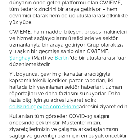
dünyanın önde gelen platformu olan CWIEME,
tüm tedarik zincirini bir araya getiriyor – hem
çevrimiçi olarak hem de üç uluslararası etkinlikte
yüz yüze.
CWIEME, hammadde, bileşen, proses makineleri
ve hizmet sağlayıcılarını üreticilerle ve sektör
uzmanlarıyla bir araya getiriyor. Grup olarak 25
yılı aşkın bir geçmişe sahip olan CWIEME,
Şanghay
(Mart) ve
Berlin
'de bir uluslararası fuar
düzenlemektedir.
Yıl boyunca, çevrimiçi kanallar aracılığıyla
kapsamlı teknik içerikler, pazar raporları, iki
haftada bir yayınlanan sektör haberleri, uzman
röportajları ve daha fazlasını sunuyorlar. Daha
fazla bilgi için şu adresi ziyaret edin:
coilwindingexpo.com/Home
adresini ziyaret edin.
Kullanılan tüm görseller COVID-19 salgını
öncesinde çekilmiştir. Müşterilerimizin,
ziyaretçilerimizin ve çalışma arkadaşlarımızın
sağlığı ve güvenliği bizim için en büyük önceliktir.