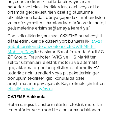
heyecanlandıran iki haftada bir yayınlanan
haberler ve teknik içeriklerden, canlı veya dijital
ortamda gerçekleştirilen özel ağ oluşturma
etkinliklerine kadar, dünya çapındaki mühendisleri
ve profesyonelleri ilhamlandıran ürün ve teknoloji
gelişmelerine erişim sağlamaya kararlıyız.”
Canlı etkinliklerin yanı sıra, CWIEME bu yıl çeşitli
dijital etkinlikler de düzenliyor; bunların ilki
23-24
Şubat tarihlerinde düzenlenecek CWIEME E-
Mobility Days
ile başlıyor. Sanal forumda Audi AG,
ZF Group, Fraunhofer IWKS ve IHS Markit'ten
sektör uzmanları, elektrik motoru ve alternatif
güç aktarma organları geliştirme, otomotiv EV
tedarik zinciri trendleri veya pil paketlerinin geri
dönüşüm teknikleri gibi konularda özel
araştırmalarını paylaşacak. Kayıt olmak için lütfen
etkinliğin web sayfasını
.
CWIEME Hakkında
Bobin sargısı, transformatörler, elektrik motorları,
jeneratörler ve e-mobilite alanlarına odaklanan