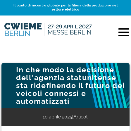
Il punto di incontro globale per la filiera della produzione nel
settore elettrico
In che modo la decisione
dell'agenzia statunitense
sta ridefinendo il futuro dei
veicoli connessi e
automatizzati
10 aprile 2025
Articoli
|