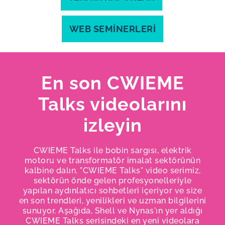
WEB SEMINERLERI
En son CWIEME
Talks videolarını
izleyin
CWIEME Talks ile bobin sargısı, elektrik
motoru ve transformatör imalat sektörünün
kalbine dalın. "CWIEME Talks" video serimiz,
sektörün önde gelen profesyonelleriyle
yapılan aydınlatıcı sohbetleri içeriyor ve size
en son trendleri, yenilikleri ve uzman bilgilerini
sunuyor. Aşağıda, Shell ve Nynas'ın yer aldığı
CWIEME Talks serisindeki en yeni videolara