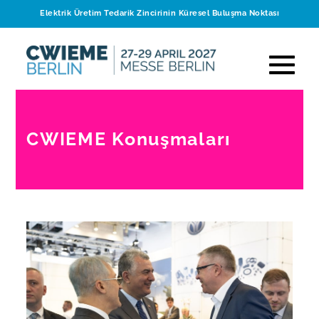
Elektrik Üretim Tedarik Zincirinin Küresel Buluşma Noktası
CWIEME Konuşmaları