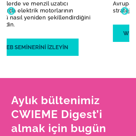
Avrupa pazar dinamiklerine ilişkin
stratejik bir genel bakış sunuyor.
WEB SEMİNERİNİ İZLEYİN
Aylık bültenimiz
CWIEME Digest’i
almak için bugün