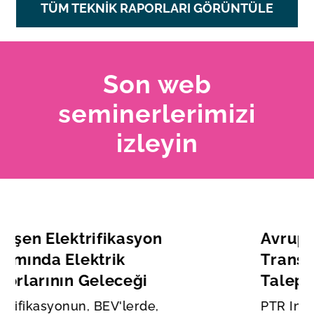
TÜM TEKNIK RAPORLARI GÖRÜNTÜLE
Son web
seminerlerimizi
izleyin
Avrupa’da Güç
Transformatörleri için Arz-
Talep Dinamiklerinin Analizi
PTR Inc.'den uzmanlar, küresel ve